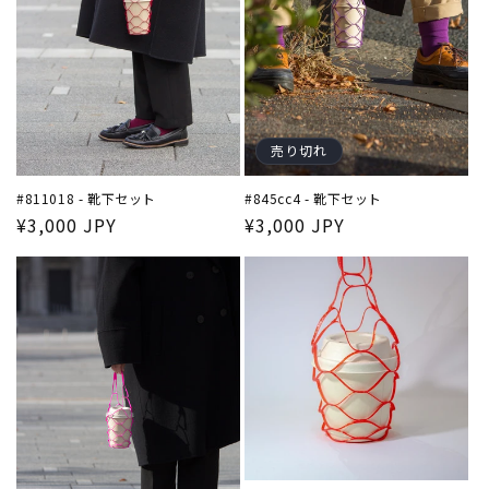
売り切れ
#811018 - 靴下セット
#845cc4 - 靴下セット
通
¥3,000 JPY
通
¥3,000 JPY
常
常
価
価
格
格