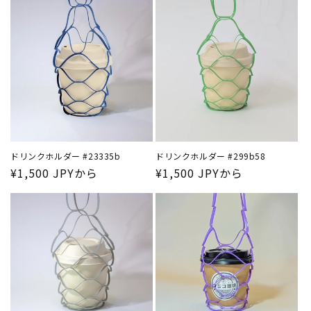
価
価
格
格
ドリンクホルダー #23335b
ドリンクホルダー #299b58
通
¥1,500 JPYから
通
¥1,500 JPYから
常
常
価
価
格
格