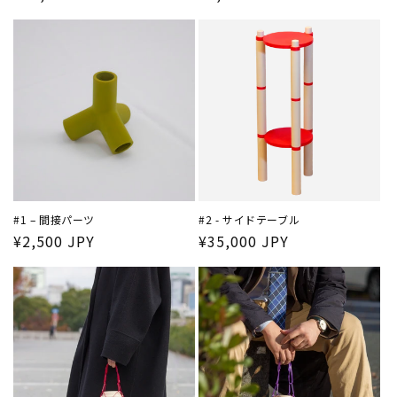
常
常
価
価
格
格
#1 – 間接パーツ
#2 - サイドテーブル
通
¥2,500 JPY
通
¥35,000 JPY
常
常
価
価
格
格