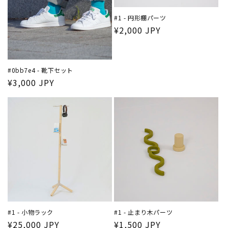
#1 - 円形棚パーツ
通
¥2,000 JPY
常
価
格
#0bb7e4 - 靴下セット
通
¥3,000 JPY
常
価
格
#1 - 止まり木パーツ
#1 - 小物ラック
通
¥1,500 JPY
通
¥25,000 JPY