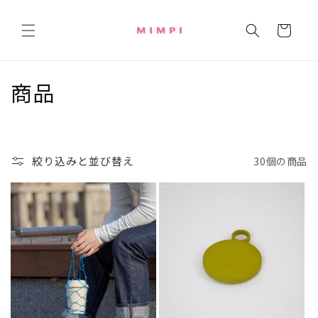
コンテ
カ
ンツに
進む
ー
ト
コ
商品
レ
ク
絞り込みと並び替え
30個の商品
シ
ョ
ン
: